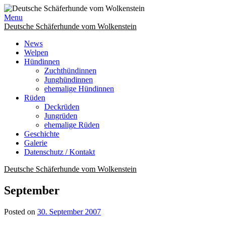
Skip
to
Menu
content
Deutsche Schäferhunde vom Wolkenstein
News
Welpen
Hündinnen
Zuchthündinnen
Junghündinnen
ehemalige Hündinnen
Rüden
Deckrüden
Jungrüden
ehemalige Rüden
Geschichte
Galerie
Datenschutz / Kontakt
Deutsche Schäferhunde vom Wolkenstein
September
Posted on
30. September 2007