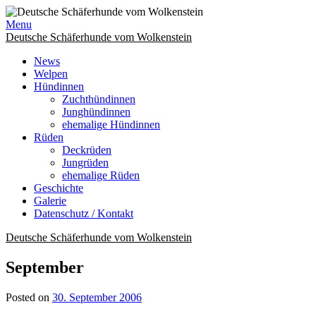
Skip
to
Menu
content
Deutsche Schäferhunde vom Wolkenstein
News
Welpen
Hündinnen
Zuchthündinnen
Junghündinnen
ehemalige Hündinnen
Rüden
Deckrüden
Jungrüden
ehemalige Rüden
Geschichte
Galerie
Datenschutz / Kontakt
Deutsche Schäferhunde vom Wolkenstein
September
Posted on
30. September 2006