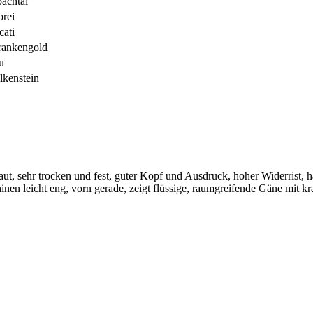
achtal
orei
ati
rankengold
u
kenstein
ut, sehr trocken und fest, guter Kopf und Ausdruck, hoher Widerrist, 
inen leicht eng, vorn gerade, zeigt flüssige, raumgreifende Gäne mit 