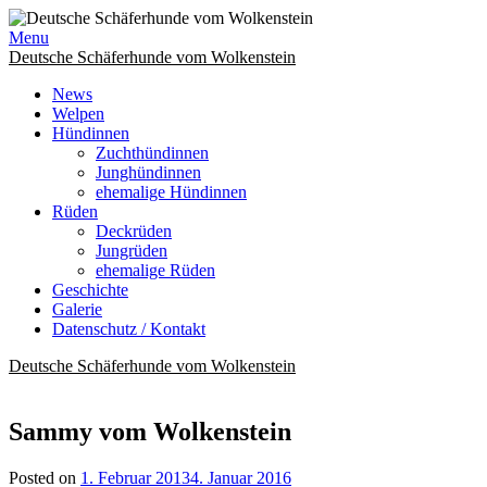
Skip
to
Menu
content
Deutsche Schäferhunde vom Wolkenstein
News
Welpen
Hündinnen
Zuchthündinnen
Junghündinnen
ehemalige Hündinnen
Rüden
Deckrüden
Jungrüden
ehemalige Rüden
Geschichte
Galerie
Datenschutz / Kontakt
Deutsche Schäferhunde vom Wolkenstein
Sammy vom Wolkenstein
Posted on
1. Februar 2013
4. Januar 2016