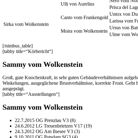
Nero vom Nöb
Ulli von Aurelius
Prisca del Lag
Untox von Duc
Canto vom Frankengold
Larissa vom F
Sirka vom Wolkenstein
Ursus von Bat
Moira vom Wolkenstein
Ulme vom Wol
[/nimbus_table]
[tabby title=“Körbericht“]
Sammy vom Wolkenstein
Groß, gute Knochenkraft, in sehr guten Gebäudeverhältnissen aufgeba
Winkelungen, ausgeglichene Brustverhältnisse, korrekte Front. Geht h
ausgeprägt.
[tabby title=“Ausstellungen“]
Sammy vom Wolkenstein
22.7.2015 OG Prenzlau V3 (8)
24.6.2012 LG Treuenbrietzen V17 (19)
24.3.2012 OG Am Ilsesee V3 (3)
9.10.2011 OG Potsdam SG3 (4)