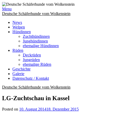
Skip
to
Menu
content
Deutsche Schäferhunde vom Wolkenstein
News
Welpen
Hündinnen
Zuchthündinnen
Junghündinnen
ehemalige Hündinnen
Rüden
Deckrüden
Jungrüden
ehemalige Rüden
Geschichte
Galerie
Datenschutz / Kontakt
Deutsche Schäferhunde vom Wolkenstein
LG-Zuchtschau in Kassel
Posted on
10. August 2014
18. Dezember 2015