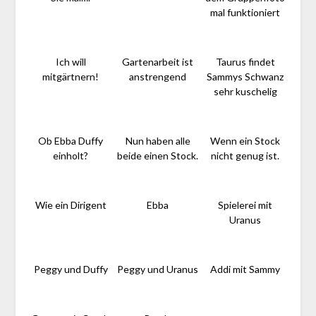
mal funktioniert
Ich will
Gartenarbeit ist
Taurus findet
mitgärtnern!
anstrengend
Sammys Schwanz
sehr kuschelig
Ob Ebba Duffy
Nun haben alle
Wenn ein Stock
einholt?
beide einen Stock.
nicht genug ist.
Wie ein Dirigent
Ebba
Spielerei mit
Uranus
Peggy und Duffy
Peggy und Uranus
Addi mit Sammy