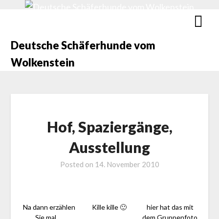
Deutsche Schäferhunde vom
Wolkenstein
Hof, Spaziergänge,
Ausstellung
Posted on
14. November 2010
Na dann erzählen
Kille kille 🙂
hier hat das mit
Sie mal….
dem Gruppenfoto