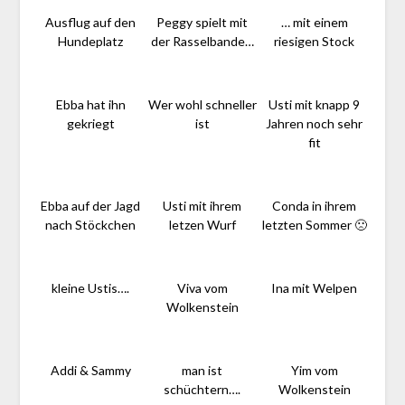
Ausflug auf den
Peggy spielt mit
… mit einem
Hundeplatz
der Rasselbande…
riesigen Stock
Ebba hat ihn
Wer wohl schneller
Usti mit knapp 9
gekriegt
ist
Jahren noch sehr
fit
Ebba auf der Jagd
Usti mit ihrem
Conda in ihrem
nach Stöckchen
letzen Wurf
letzten Sommer 🙁
kleine Ustis….
Viva vom
Ina mit Welpen
Wolkenstein
Addi & Sammy
man ist
Yim vom
schüchtern….
Wolkenstein