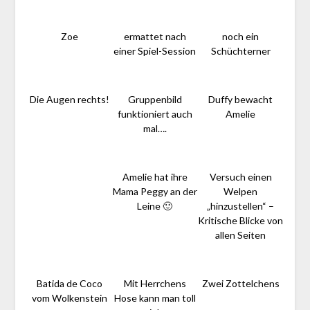
Zoe
ermattet nach
noch ein
einer Spiel-Session
Schüchterner
Die Augen rechts!
Gruppenbild
Duffy bewacht
funktioniert auch
Amelie
mal….
Amelie hat ihre
Versuch einen
Mama Peggy an der
Welpen
Leine 🙂
„hinzustellen“ –
Kritische Blicke von
allen Seiten
Batida de Coco
Mit Herrchens
Zwei Zottelchens
vom Wolkenstein
Hose kann man toll