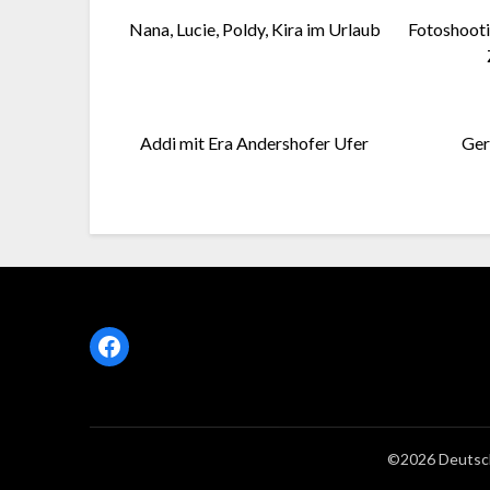
Nana, Lucie, Poldy, Kira im Urlaub
Fotoshootin
Addi mit Era Andershofer Ufer
Ger
Facebook
©2026 Deutsc