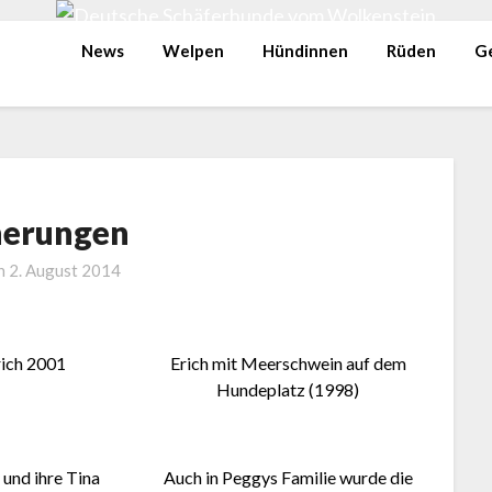
News
Welpen
Hündinnen
Rüden
G
nerungen
on
2. August 2014
rich 2001
Erich mit Meerschwein auf dem
Hundeplatz (1998)
und ihre Tina
Auch in Peggys Familie wurde die