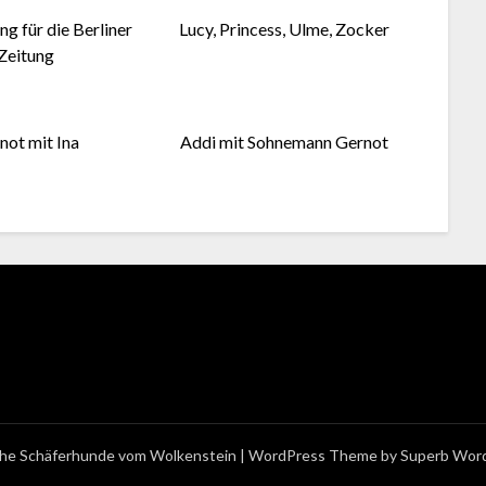
g für die Berliner
Lucy, Princess, Ulme, Zocker
Zeitung
not mit Ina
Addi mit Sohnemann Gernot
he Schäferhunde vom Wolkenstein
| WordPress Theme by
Superb Wor