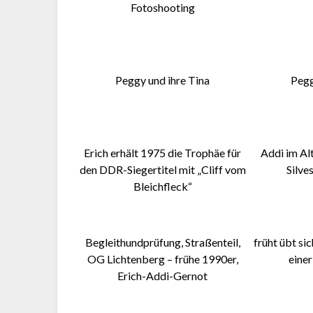
Fotoshooting
Peggy und ihre Tina
Pegg
Erich erhält 1975 die Trophäe für
Addi im Al
den DDR-Siegertitel mit „Cliff vom
Silve
Bleichfleck“
Begleithundprüfung, Straßenteil,
früht übt si
OG Lichtenberg – frühe 1990er,
einer
Erich-Addi-Gernot