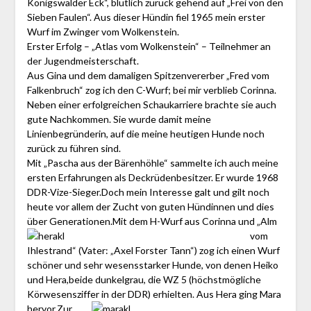
Königswalder Eck“, blutlich zurück gehend auf „Frei von den
Sieben Faulen“. Aus dieser Hündin fiel 1965 mein erster
Wurf im Zwinger vom Wolkenstein.
Erster Erfolg – „Atlas vom Wolkenstein“ – Teilnehmer an
der Jugendmeisterschaft.
Aus Gina und dem damaligen Spitzenvererber „Fred vom
Falkenbruch“ zog ich den C-Wurf; bei mir verblieb Corinna.
Neben einer erfolgreichen Schaukarriere brachte sie auch
gute Nachkommen. Sie wurde damit meine
Linienbegründerin, auf die meine heutigen Hunde noch
zurück zu führen sind.
Mit „Pascha aus der Bärenhöhle“ sammelte ich auch meine
ersten Erfahrungen als Deckrüdenbesitzer. Er wurde 1968
DDR-Vize-Sieger.Doch mein Interesse galt und gilt noch
heute vor allem der Zucht von guten Hündinnen und dies
über Generationen.
Mit dem H-Wurf aus Corinna und „Alm
vom
Ihlestrand“ (Vater: „Axel Forster Tann“) zog ich einen Wurf
schöner und sehr wesensstarker Hunde, von denen Heiko
und Hera,beide dunkelgrau, die WZ 5 (höchstmögliche
Körwesensziffer in der DDR) erhielten. Aus Hera ging Mara
hervor.
Zur