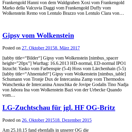
Frankengold Hanni von dem Waldgraben Xoxi vom Frankengold
Marko della Valcuvia Daggi vom Frankengold Duffy vom
Wolkenstein Remo von Lentulo Brazzo von Lentulo Clara von…
Gipsy vom Wolkenstein
Posted on
27. Oktober 2015
8. März 2017
[tabby title=“Bilder“] Gipsy vom Wolkenstein [nimbus_spacer
height=”20px”] Wurftag: 16.6.2013 HD-normal, ED-normal IPO1
Inzucht: Yasko vom Farbenspie (5-4) Hoss vom Lärchenhain (5-5)
[tabby title=“Ahnentafel“] Gipsy vom Wolkenstein [nimbus_table]
Schumann von Tronje Dux de Intercanina Zamp vom Thermodos
Watschenka de Intercanina Anuschka de Jovipe Godalis Tino Nadja
von Jabora Ina vom Wolkenstein Bazi von der Urbecke Quando
vom…
LG-Zuchtschau für jgl. HF OG-Britz
Posted on
26. Oktober 2015
18. Dezember 2015
Am 25.10.15 fand ebenfalls in unserer OG die