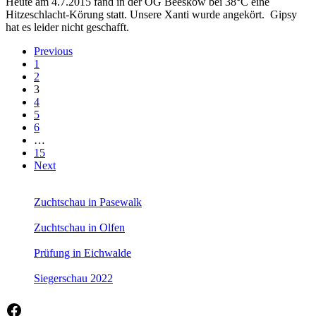
Heute am 4.7.2015 fand in der OG Beeskow bei 38°C eine
Hitzeschlacht-Körung statt. Unsere Xanti wurde angekört. Gipsy
hat es leider nicht geschafft.
Previous
1
2
3
4
5
6
…
15
Next
Zuchtschau in Pasewalk
Zuchtschau in Olfen
Prüfung in Eichwalde
Siegerschau 2022
Facebook