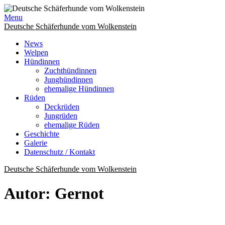
Skip
to
Menu
content
Deutsche Schäferhunde vom Wolkenstein
News
Welpen
Hündinnen
Zuchthündinnen
Junghündinnen
ehemalige Hündinnen
Rüden
Deckrüden
Jungrüden
ehemalige Rüden
Geschichte
Galerie
Datenschutz / Kontakt
Deutsche Schäferhunde vom Wolkenstein
Autor:
Gernot